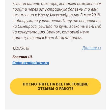
Если вы ищете доктора, который поможет вам
Г
пройти через эту страшную болезнь, то вам
н
несомненно к Ивану Александровичу. В мае 2018 г.
в
я обнаружила уплотнение. Получив направление
н
на Сикейроса, решила по пути заехать в 1-й мед.
о
на консультацию. Врачом, который меня
в
принял, оказался Иван Александрович.
2
Дальше >>>
12.07.2018
С
Евгения Ш.
Сайт prodoctorov.ru
ПОСМОТРИТЕ НА ВСЕ НАСТОЯЩИЕ
ОТЗЫВЫ О РАБОТЕ